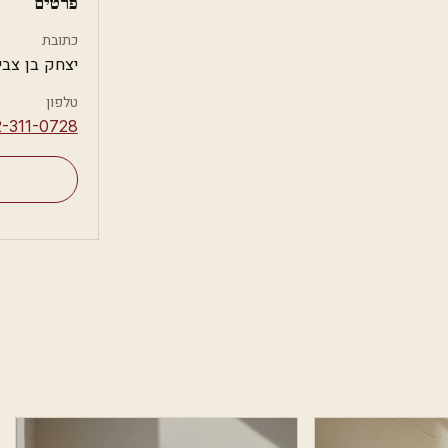
פרטים
כתובת
יצחק בן צבי 10, באר שב
טלפון
2-311-0728⁩