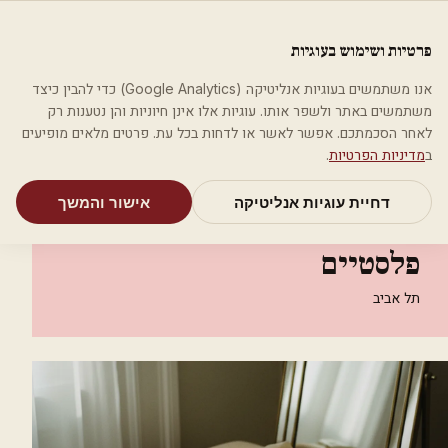
לג לתוכן הראשי
פלסטיקה
פרטיות ושימוש בעוגיות
מאמרים
קטגוריות
חיפוש
אודות
אמת את העסק שלי
אנו משתמשים בעוגיות אנליטיקה (Google Analytics) כדי להבין כיצד
בית
קטגוריות
רופאים מנתחים פלסטיים
משתמשים באתר ולשפר אותו. עוגיות אלו אינן חיוניות והן נטענות רק
ד"ר אריק שדה - ניתוחים פלסטיים
לאחר הסכמתכם. אפשר לאשר או לדחות בכל עת. פרטים מלאים מופיעים
ב
מדיניות הפרטיות
.
רופאים מנתחים פלסטיים
דחיית עוגיות אנליטיקה
אישור והמשך
ד"ר אריק שדה - ניתוחים
פלסטיים
תל אביב