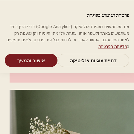
לג לתוכן הראשי
פלסטיקה
פרטיות ושימוש בעוגיות
מאמרים
קטגוריות
חיפוש
אודות
אמת את העסק שלי
אנו משתמשים בעוגיות אנליטיקה (Google Analytics) כדי להבין כיצד
בית
קטגוריות
אסתטיקה רפואית
ד"ר אסתר גדז'
משתמשים באתר ולשפר אותו. עוגיות אלו אינן חיוניות והן נטענות רק
לאחר הסכמתכם. אפשר לאשר או לדחות בכל עת. פרטים מלאים מופיעים
אסתטיקה רפואית
ב
מדיניות הפרטיות
.
ד"ר אסתר גדז'
דחיית עוגיות אנליטיקה
אישור והמשך
רעננה