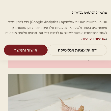
לג לתוכן הראשי
פלסטיקה
פרטיות ושימוש בעוגיות
מאמרים
קטגוריות
חיפוש
אודות
אמת את העסק שלי
אנו משתמשים בעוגיות אנליטיקה (Google Analytics) כדי להבין כיצד
בית
קטגוריות
אסתטיקה רפואית
ד"ר אנטון ברובר
משתמשים באתר ולשפר אותו. עוגיות אלו אינן חיוניות והן נטענות רק
לאחר הסכמתכם. אפשר לאשר או לדחות בכל עת. פרטים מלאים מופיעים
אסתטיקה רפואית
ב
מדיניות הפרטיות
.
ד"ר אנטון ברובר
דחיית עוגיות אנליטיקה
אישור והמשך
ראשון לציון