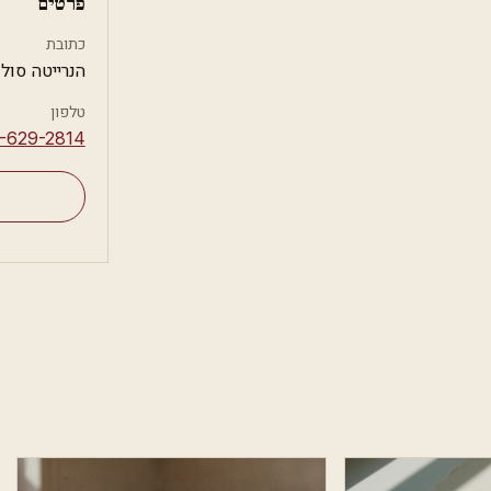
פרטים
כתובת
הנרייטה סולד 1, באר 
טלפון
8-629-2814⁩