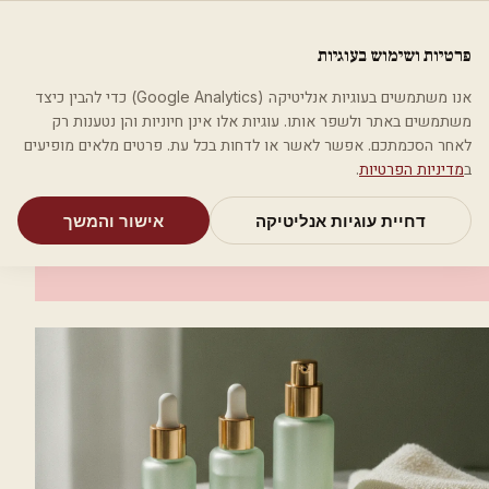
לג לתוכן הראשי
פלסטיקה
פרטיות ושימוש בעוגיות
מאמרים
קטגוריות
חיפוש
אודות
אמת את העסק שלי
אנו משתמשים בעוגיות אנליטיקה (Google Analytics) כדי להבין כיצד
בית
קטגוריות
רופאים מנתחים פלסטיים
ד"ר אמיר אברהם
משתמשים באתר ולשפר אותו. עוגיות אלו אינן חיוניות והן נטענות רק
לאחר הסכמתכם. אפשר לאשר או לדחות בכל עת. פרטים מלאים מופיעים
רופאים מנתחים פלסטיים
ב
מדיניות הפרטיות
.
ד"ר אמיר אברהם
דחיית עוגיות אנליטיקה
אישור והמשך
תל אביב