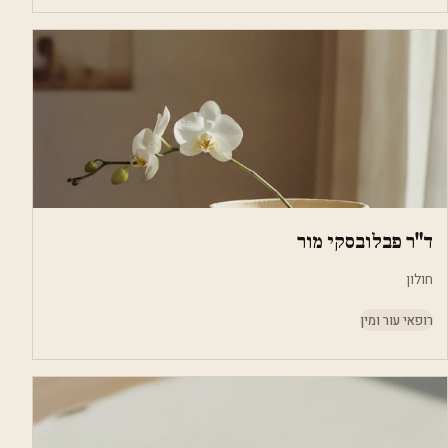
ד"ר פבלובסקי מור
חולון
רופאי עור ומין