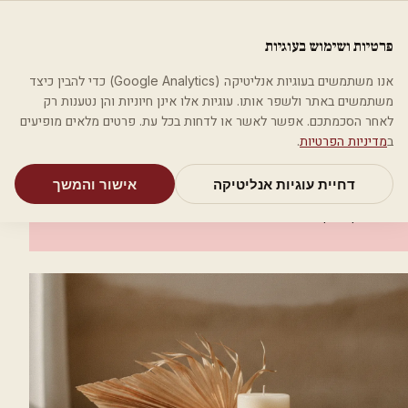
לג לתוכן הראשי
פלסטיקה
פרטיות ושימוש בעוגיות
מאמרים
קטגוריות
חיפוש
אודות
אמת את העסק שלי
אנו משתמשים בעוגיות אנליטיקה (Google Analytics) כדי להבין כיצד
בית
קטגוריות
רופאי עור ומין
ד"ר אלמן מוניקה
משתמשים באתר ולשפר אותו. עוגיות אלו אינן חיוניות והן נטענות רק
לאחר הסכמתכם. אפשר לאשר או לדחות בכל עת. פרטים מלאים מופיעים
רופאי עור ומין
ב
מדיניות הפרטיות
.
ד"ר אלמן מוניקה
דחיית עוגיות אנליטיקה
אישור והמשך
ראשון לציון