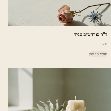
ד"ר מורדשוב טניה
חולון
רופאי עור ומין