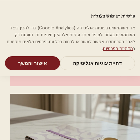
לג לתוכן הראשי
פלסטיקה
פרטיות ושימוש בעוגיות
מאמרים
קטגוריות
חיפוש
אודות
אמת את העסק שלי
אנו משתמשים בעוגיות אנליטיקה (Google Analytics) כדי להבין כיצד
בית
קטגוריות
אסתטיקה רפואית
ד"ר אלכסנדר שטרנהרץ
משתמשים באתר ולשפר אותו. עוגיות אלו אינן חיוניות והן נטענות רק
לאחר הסכמתכם. אפשר לאשר או לדחות בכל עת. פרטים מלאים מופיעים
אסתטיקה רפואית
ב
מדיניות הפרטיות
.
ד"ר אלכסנדר שטרנהרץ
דחיית עוגיות אנליטיקה
אישור והמשך
רמת גן