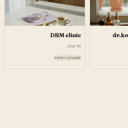
DRM clinic
dr.ko
תל אביב
אסתטיקה רפואית