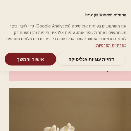
לג לתוכן הראשי
פלסטיקה
פרטיות ושימוש בעוגיות
מאמרים
קטגוריות
חיפוש
אודות
אמת את העסק שלי
אנו משתמשים בעוגיות אנליטיקה (Google Analytics) כדי להבין כיצד
בית
קטגוריות
אסתטיקה רפואית
ד"ר איתי רון גל
משתמשים באתר ולשפר אותו. עוגיות אלו אינן חיוניות והן נטענות רק
לאחר הסכמתכם. אפשר לאשר או לדחות בכל עת. פרטים מלאים מופיעים
אסתטיקה רפואית
ב
מדיניות הפרטיות
.
ד"ר איתי רון גל
דחיית עוגיות אנליטיקה
אישור והמשך
ראש העין