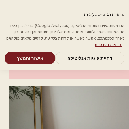
לג לתוכן הראשי
פלסטיקה
פרטיות ושימוש בעוגיות
מאמרים
קטגוריות
חיפוש
אודות
אמת את העסק שלי
אנו משתמשים בעוגיות אנליטיקה (Google Analytics) כדי להבין כיצד
בית
קטגוריות
אסתטיקה רפואית
ד"ר אירנה קרופניק
משתמשים באתר ולשפר אותו. עוגיות אלו אינן חיוניות והן נטענות רק
לאחר הסכמתכם. אפשר לאשר או לדחות בכל עת. פרטים מלאים מופיעים
אסתטיקה רפואית
ב
מדיניות הפרטיות
.
ד"ר אירנה קרופניק
דחיית עוגיות אנליטיקה
אישור והמשך
בת ים