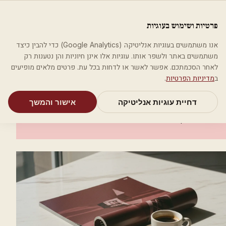
לג לתוכן הראשי
פלסטיקה
פרטיות ושימוש בעוגיות
מאמרים
קטגוריות
חיפוש
אודות
אמת את העסק שלי
אנו משתמשים בעוגיות אנליטיקה (Google Analytics) כדי להבין כיצד
בית
קטגוריות
אסתטיקה רפואית
ד"ר אירית שחם
משתמשים באתר ולשפר אותו. עוגיות אלו אינן חיוניות והן נטענות רק
לאחר הסכמתכם. אפשר לאשר או לדחות בכל עת. פרטים מלאים מופיעים
אסתטיקה רפואית
ב
מדיניות הפרטיות
.
ד"ר אירית שחם
דחיית עוגיות אנליטיקה
אישור והמשך
רמת השרון