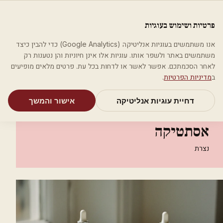
לג לתוכן הראשי
פלסטיקה
פרטיות ושימוש בעוגיות
מאמרים
קטגוריות
חיפוש
אודות
אמת את העסק שלי
אנו משתמשים בעוגיות אנליטיקה (Google Analytics) כדי להבין כיצד
בית
קטגוריות
אסתטיקה רפואית
משתמשים באתר ולשפר אותו. עוגיות אלו אינן חיוניות והן נטענות רק
ד"ר אחלאם אבו אחמד אסתטיקה
לאחר הסכמתכם. אפשר לאשר או לדחות בכל עת. פרטים מלאים מופיעים
ב
מדיניות הפרטיות
.
אסתטיקה רפואית
דחיית עוגיות אנליטיקה
אישור והמשך
ד"ר אחלאם אבו אחמד
אסתטיקה
נצרת