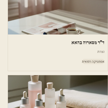
ד"ר מסארוה בהאא
נצרת
אסתטיקה רפואית