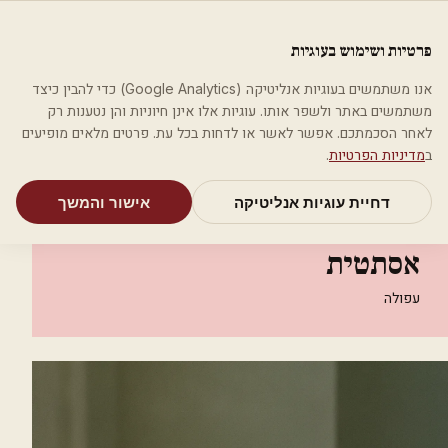
לג לתוכן הראשי
פלסטיקה
פרטיות ושימוש בעוגיות
מאמרים
קטגוריות
חיפוש
אודות
אמת את העסק שלי
אנו משתמשים בעוגיות אנליטיקה (Google Analytics) כדי להבין כיצד
בית
קטגוריות
אסתטיקה רפואית
משתמשים באתר ולשפר אותו. עוגיות אלו אינן חיוניות והן נטענות רק
ד"ר אור להב מיה רפואה אסתטית
לאחר הסכמתכם. אפשר לאשר או לדחות בכל עת. פרטים מלאים מופיעים
ב
מדיניות הפרטיות
.
אסתטיקה רפואית
דחיית עוגיות אנליטיקה
אישור והמשך
ד"ר אור להב מיה רפואה
אסתטית
עפולה