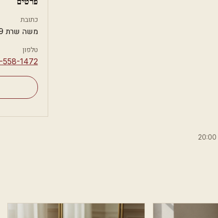
פרטים
כתובת
משה שרת 9, חולון
טלפון
3-558-1472⁩