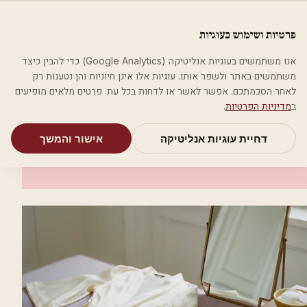
לג לתוכן הראשי
פלסטיקה
פרטיות ושימוש בעוגיות
מאמרים
קטגוריות
חיפוש
אודות
אמת את העסק שלי
אנו משתמשים בעוגיות אנליטיקה (Google Analytics) כדי להבין כיצד
בית
קטגוריות
רופאי עור ומין
ד"ר אדלשטיין דניס
משתמשים באתר ולשפר אותו. עוגיות אלו אינן חיוניות והן נטענות רק
לאחר הסכמתכם. אפשר לאשר או לדחות בכל עת. פרטים מלאים מופיעים
רופאי עור ומין
ב
מדיניות הפרטיות
.
ד"ר אדלשטיין דניס
דחיית עוגיות אנליטיקה
אישור והמשך
תל אביב