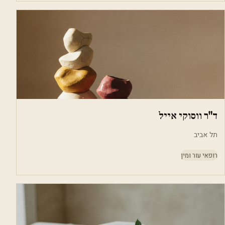
ד"ר ווסוקי אייל
תל אביב
רופאי עור ומין