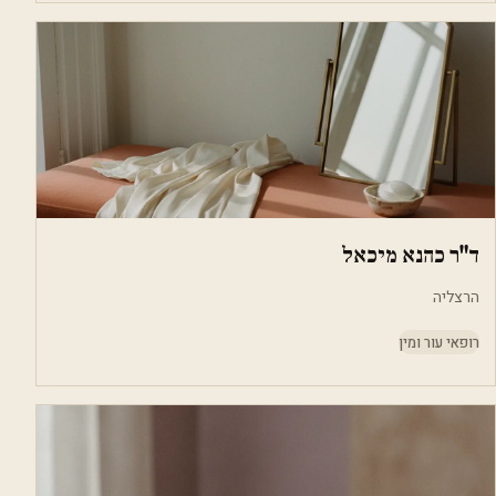
ד"ר כהנא מיכאל
הרצליה
רופאי עור ומין