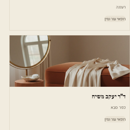
רעננה
רופאי עור ומין
ד"ר יעקב משיח
כפר סבא
רופאי עור ומין