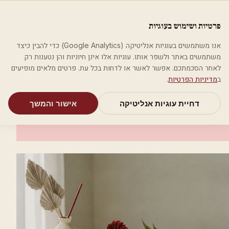
לג לתוכן הראשי
פלסטיקה
פרטיות ושימוש בעוגיות
מאמרים
קטגוריות
חיפוש
אודות
אמת את העסק שלי
אנו משתמשים בעוגיות אנליטיקה (Google Analytics) כדי להבין כיצד
בית
קטגוריות
רופאי עור ומין
ד"ר אברהם דוד
משתמשים באתר ולשפר אותו. עוגיות אלו אינן חיוניות והן נטענות רק
לאחר הסכמתכם. אפשר לאשר או לדחות בכל עת. פרטים מלאים מופיעים
רופאי עור ומין
ב
מדיניות הפרטיות
.
ד"ר אברהם דוד
דחיית עוגיות אנליטיקה
אישור והמשך
כפר סבא