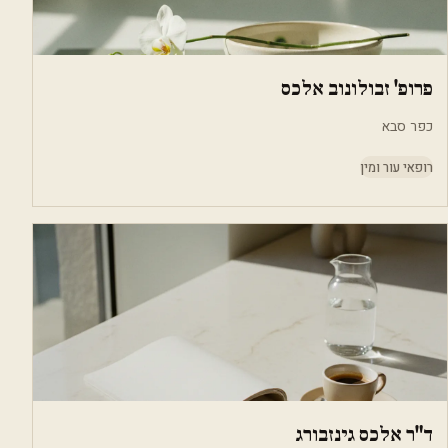
פרופ' זבולונוב אלכס
כפר סבא
רופאי עור ומין
ד"ר אלכס גינזבורג