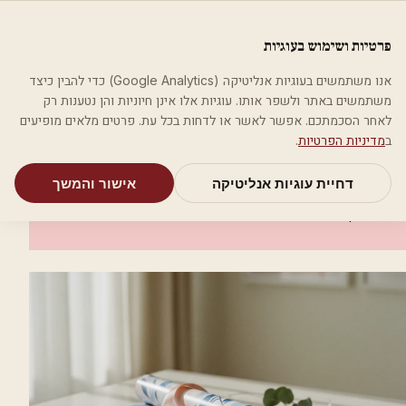
לג לתוכן הראשי
פלסטיקה
פרטיות ושימוש בעוגיות
מאמרים
קטגוריות
חיפוש
אודות
אמת את העסק שלי
אנו משתמשים בעוגיות אנליטיקה (Google Analytics) כדי להבין כיצד
בית
קטגוריות
אסתטיקה רפואית
דר אבי דוחנו
משתמשים באתר ולשפר אותו. עוגיות אלו אינן חיוניות והן נטענות רק
לאחר הסכמתכם. אפשר לאשר או לדחות בכל עת. פרטים מלאים מופיעים
אסתטיקה רפואית
ב
מדיניות הפרטיות
.
דר אבי דוחנו
דחיית עוגיות אנליטיקה
אישור והמשך
גני תקווה