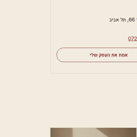
ב
⁦07
אמת את העסק שלי