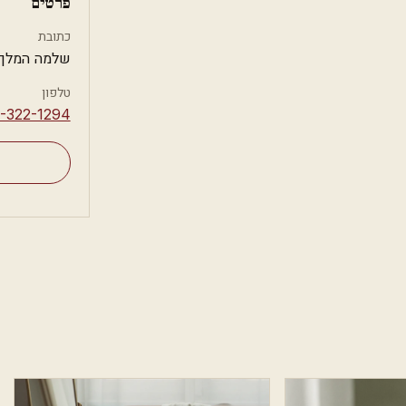
פרטים
כתובת
שלמה המלך 66, תל אבי
טלפון
2-322-1294⁩