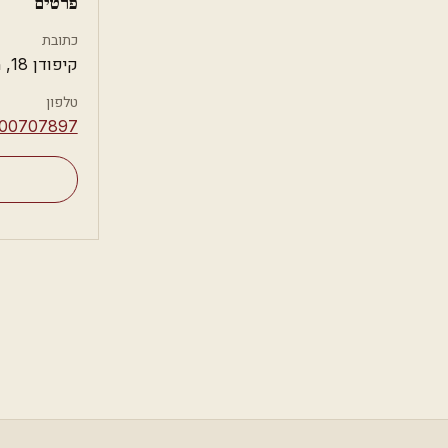
פרטים
כתובת
קיפודן 18, מודיעין-מכבים-רעות
טלפון
700707897⁩