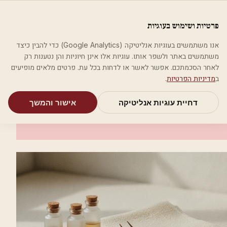
לג לתוכן הראשי
פלסטיקה
פרטיות ושימוש בעוגיות
מאמרים
קטגוריות
חיפוש
אודות
אמת את העסק שלי
אנו משתמשים בעוגיות אנליטיקה (Google Analytics) כדי להבין כיצד
בית
קטגוריות
אסתטיקה רפואית
בסט לייזר אסטתיקה
משתמשים באתר ולשפר אותו. עוגיות אלו אינן חיוניות והן נטענות רק
לאחר הסכמתכם. אפשר לאשר או לדחות בכל עת. פרטים מלאים מופיעים
אסתטיקה רפואית
ב
מדיניות הפרטיות
.
בסט לייזר אסטתיקה
דחיית עוגיות אנליטיקה
אישור והמשך
ירושלים