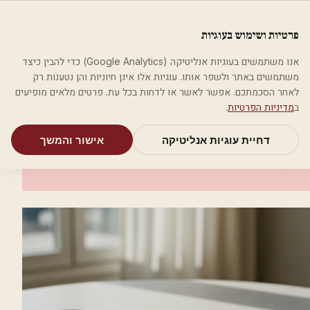
לג לתוכן הראשי
פלסטיקה
פרטיות ושימוש בעוגיות
מאמרים
קטגוריות
חיפוש
אודות
אמת את העסק שלי
אנו משתמשים בעוגיות אנליטיקה (Google Analytics) כדי להבין כיצד
בית
קטגוריות
אסתטיקה רפואית
ביוטי קייר קליניק
משתמשים באתר ולשפר אותו. עוגיות אלו אינן חיוניות והן נטענות רק
לאחר הסכמתכם. אפשר לאשר או לדחות בכל עת. פרטים מלאים מופיעים
אסתטיקה רפואית
ב
מדיניות הפרטיות
.
ביוטי קייר קליניק
דחיית עוגיות אנליטיקה
אישור והמשך
כרמיאל