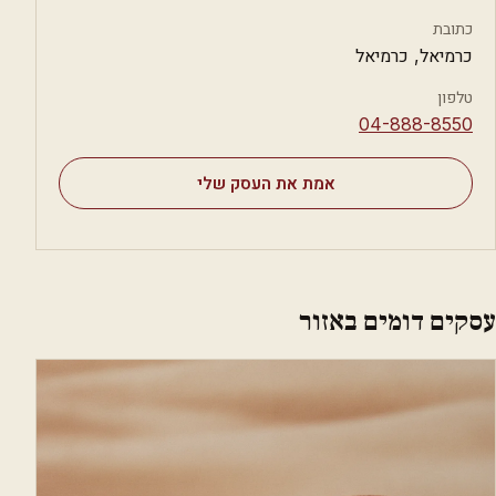
כתובת
כרמיאל, כרמיאל
טלפון
⁦04-888-8550⁩
אמת את העסק שלי
עסקים דומים באזור