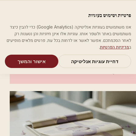
לג לתוכן הראשי
פלסטיקה
פרטיות ושימוש בעוגיות
מאמרים
קטגוריות
חיפוש
אודות
אמת את העסק שלי
אנו משתמשים בעוגיות אנליטיקה (Google Analytics) כדי להבין כיצד
בית
קטגוריות
אסתטיקה רפואית
אמריקן לייזר
משתמשים באתר ולשפר אותו. עוגיות אלו אינן חיוניות והן נטענות רק
לאחר הסכמתכם. אפשר לאשר או לדחות בכל עת. פרטים מלאים מופיעים
אסתטיקה רפואית
ב
מדיניות הפרטיות
.
אמריקן לייזר
דחיית עוגיות אנליטיקה
אישור והמשך
פתח תקווה