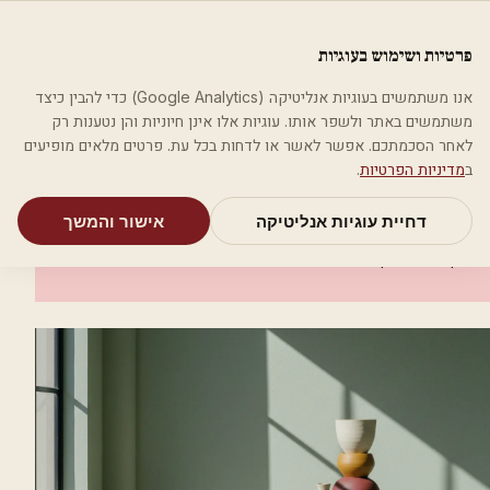
לג לתוכן הראשי
פלסטיקה
פרטיות ושימוש בעוגיות
מאמרים
קטגוריות
חיפוש
אודות
אמת את העסק שלי
אנו משתמשים בעוגיות אנליטיקה (Google Analytics) כדי להבין כיצד
בית
קטגוריות
אסתטיקה רפואית
אלישע אסתטיקס
משתמשים באתר ולשפר אותו. עוגיות אלו אינן חיוניות והן נטענות רק
לאחר הסכמתכם. אפשר לאשר או לדחות בכל עת. פרטים מלאים מופיעים
אסתטיקה רפואית
ב
מדיניות הפרטיות
.
אלישע אסתטיקס
דחיית עוגיות אנליטיקה
אישור והמשך
קרית ביאליק