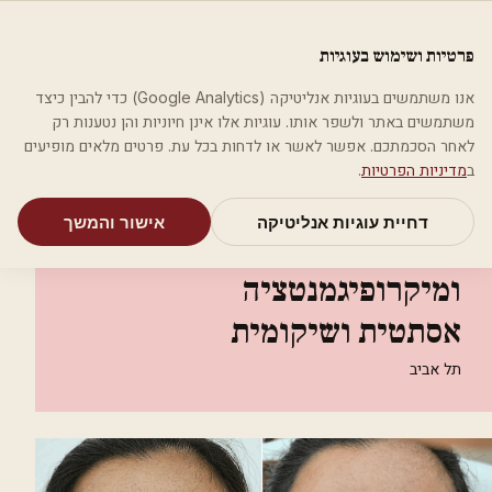
לג לתוכן הראשי
פלסטיקה
פרטיות ושימוש בעוגיות
מאמרים
קטגוריות
חיפוש
אודות
אמת את העסק שלי
אנו משתמשים בעוגיות אנליטיקה (Google Analytics) כדי להבין כיצד
בית
קטגוריות
רופאים מנתחים פלסטיים
משתמשים באתר ולשפר אותו. עוגיות אלו אינן חיוניות והן נטענות רק
אינה בן נון - מיקרונידלינג ומיקרופיגמנטציה אסתטית ושיקומית
לאחר הסכמתכם. אפשר לאשר או לדחות בכל עת. פרטים מלאים מופיעים
ב
מדיניות הפרטיות
.
רופאים מנתחים פלסטיים
דחיית עוגיות אנליטיקה
אישור והמשך
אינה בן נון - מיקרונידלינג
ומיקרופיגמנטציה
אסתטית ושיקומית
תל אביב