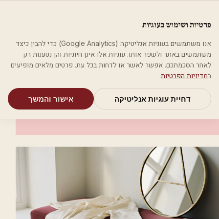
לג לתוכן הראשי
פלסטיקה
פרטיות ושימוש בעוגיות
מאמרים
קטגוריות
חיפוש
אודות
אמת את העסק שלי
אנו משתמשים בעוגיות אנליטיקה (Google Analytics) כדי להבין כיצד
בית
קטגוריות
אסתטיקה רפואית
אי.טי.סי סיסטמס
משתמשים באתר ולשפר אותו. עוגיות אלו אינן חיוניות והן נטענות רק
לאחר הסכמתכם. אפשר לאשר או לדחות בכל עת. פרטים מלאים מופיעים
אסתטיקה רפואית
ב
מדיניות הפרטיות
.
אי.טי.סי סיסטמס
דחיית עוגיות אנליטיקה
אישור והמשך
ירושלים