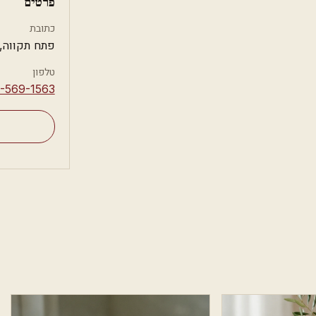
פרטים
כתובת
פתח תקווה,
טלפון
4-569-1563⁩