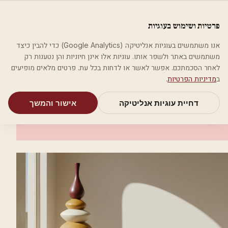
לג לתוכן הראשי
פלסטיקה
פרטיות ושימוש בעוגיות
מאמרים
קטגוריות
חיפוש
אודות
אמת את העסק שלי
אנו משתמשים בעוגיות אנליטיקה (Google Analytics) כדי להבין כיצד
בית
קטגוריות
אסתטיקה רפואית
אופירה אסתטיקה רפואית
משתמשים באתר ולשפר אותו. עוגיות אלו אינן חיוניות והן נטענות רק
לאחר הסכמתכם. אפשר לאשר או לדחות בכל עת. פרטים מלאים מופיעים
אסתטיקה רפואית
ב
מדיניות הפרטיות
.
אופירה אסתטיקה רפואית
דחיית עוגיות אנליטיקה
אישור והמשך
נחלה