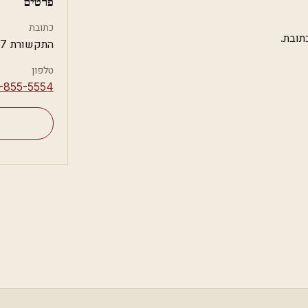
פרטים
כתובת
תובת.
התקשורת 7, אשדוד
טלפון
3-855-5554⁩